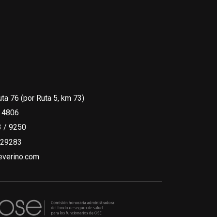
uta 76 (por Ruta 5, km 73)
 4806
 / 9250
329283
verino.com