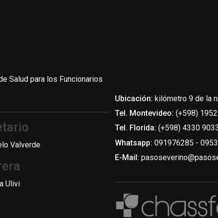
de Salud para los Funcionarios
Ubicación:
kilómetro 9 de la r
Tel. Montevideo:
(+598) 1952
tario
Tel. Florida:
(+598) 4330 9033
Whatsapp:
091976285 - 095
elo Valverde
E-Mail:
pasoseverino@pasose
rera
a Ulivi